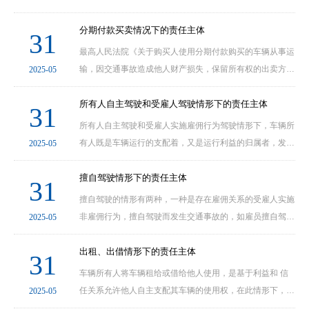
该车的控制支配权。修理厂在试车或使用该车辆过程中发生
交通事故造成他人损害，修理厂应当承担赔偿责任···
分期付款买卖情况下的责任主体
31
最高人民法院《关于购买人使用分期付款购买的车辆从事运
输，因交通事故造成他人财产损失，保留所有权的出卖方不
2025-05
应承担民事责任的批复》明确规定：“采取分期付款方式购
车，出卖方在购买方付清全部车款前保留车辆所有···
所有人自主驾驶和受雇人驾驶情形下的责任主体
31
所有人自主驾驶和受雇人实施雇佣行为驾驶情形下，车辆所
有人既是车辆运行的支配着，又是运行利益的归属者，发生
2025-05
交通事故致人损害，应由车辆所有人承担损害赔偿责任。车
辆所有人要承担交通事故的连带赔偿责任。但是车···
擅自驾驶情形下的责任主体
31
擅自驾驶的情形有两种，一种是存在雇佣关系的受雇人实施
非雇佣行为，擅自驾驶而发生交通事故的，如雇员擅自驾驶
2025-05
雇主的车辆，公司职员擅自驾驶公司车辆等，原则上仍然由
车辆所有人承担赔偿责任，所有人承担赔偿责任后···
出租、出借情形下的责任主体
31
车辆所有人将车辆租给或借给他人使用，是基于利益和 信
任关系允许他人自主支配其车辆的使用权，在此情形下，车
2025-05
辆所有人，承租人和借用人都是车辆运行的支配着，同时也