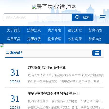
关于我们
法律法规
房产开发
建设工程
新房销售
房屋买卖
房屋租赁
物业管理
农村房屋
律师实务
家族信托
盗窃驾驶情形下的责任主体
31
最高人民法院《关于被盗机动车肇事后由谁承担损害赔偿责
任》的批复中明确规定：“使用盗窃的机动车肇事，造成被
2025-05
伤害物质损失的，肇事人应当依法承担损害赔偿责任，被盗
机动车的所有人不承担赔偿责任。”执行中应当注···
车辆送交修理或保管期间的责任主体
31
机动车送交修理，以车辆所有人的意思，车辆已停止运行，
并使就哦里所有人的控制和支配。修理厂则依合同取得了对
2025-05