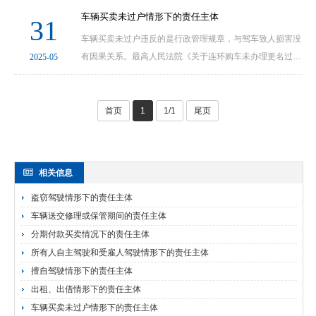
是运行利益的归属者。因此如发生交通事故，承租人···
车辆买卖未过户情形下的责任主体
31
车辆买卖未过户违反的是行政管理规章，与驾车致人损害没
有因果关系。最高人民法院《关于连环购车未办理更名过户
2025-05
手续原车主是否对机动车发生交通事故致人损害承担赔偿责
任的复函》认为：“连环购车未办理过户手续，因···
首页
1
1/1
尾页
相关信息
盗窃驾驶情形下的责任主体
车辆送交修理或保管期间的责任主体
分期付款买卖情况下的责任主体
所有人自主驾驶和受雇人驾驶情形下的责任主体
擅自驾驶情形下的责任主体
出租、出借情形下的责任主体
车辆买卖未过户情形下的责任主体